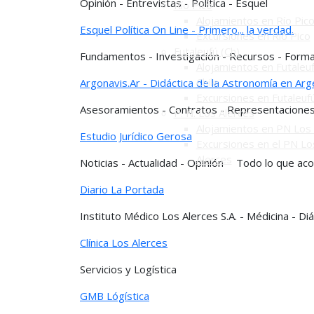
Opinión - Entrevistas - Política - Esquel
Río Pico
Alojamientos en Río Pic
Esquel Política On Line - Primero... la verdad.
Excursiones en Río Pico
Futaleufú (Ch)
Fundamentos - Investigación - Recursos - Form
Alojamientos en Futaleuf
Chile
Argonavis.Ar - Didáctica de la Astronomía en Arg
Excursiones en Futaleuf
Asesoramientos - Contratos - Representaciones 
P. N. Los Alerces
Alojamientos en PN Los 
Estudio Jurídico Gerosa
Excursiones en el PN Lo
Alerces
Noticias - Actualidad - Opinión - Todo lo que ac
Diario La Portada
Instituto Médico Los Alerces S.A. - Médicina - D
Clínica Los Alerces
Servicios y Logística
GMB Lógística