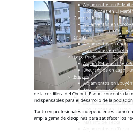
Alojamientos en El Mait
Excursiones en El Maité
Corcovado
Alojamientos en Corcov
Excursiones en Corcova
Cholila
Alojamientos en Cholila
Excursiones en Cholila
Lago Puelo
Alojamientos en Lago P
Excursiones en Lago Pu
Epuyén
Alojamientos en Epuyén
Excursiones en Epuyén
de la cordillera del Chubut, Esquel concentra la 
El Hoyo
indispensables para el desarrollo de la població
Alojamientos en El Hoyo
Excursiones en El Hoyo
Tanto en profesionales independientes como en 
Tecka
amplia gama de disciplinas para satisfacer los re
Más info de Tecka
Alojamientos en Tecka