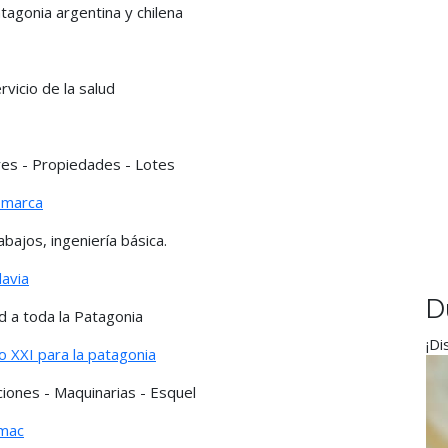
tagonia argentina y chilena
rvicio de la salud
eres - Propiedades - Lotes
comarca
abajos, ingeniería básica.
davia
D
d a toda la Patagonia
¡Di
o XXI para la patagonia
ciones - Maquinarias - Esquel
omac