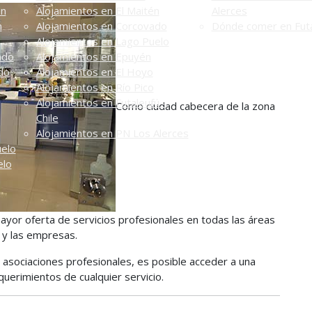
én
Alojamientos en El Maitén
Alerces
n
Alojamientos en Corcovado
Dónde comer en Futa
Alojamientos en Lago Puelo
ado
Alojamientos en Epuyén
do
Alojamientos en El Hoyo
Alojamientos en Río Pico
Alojamientos en Futaleufú -
Como ciudad cabecera de la zona
Chile
Alojamientos en PN Los Alerces
uelo
elo
mayor oferta de servicios profesionales en todas las áreas
n y las empresas.
asociaciones profesionales, es posible acceder a una
querimientos de cualquier servicio.