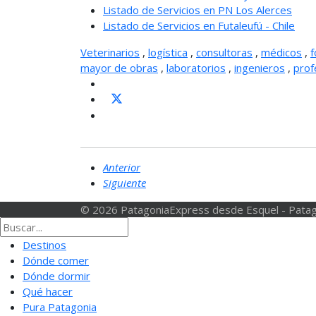
Listado de Servicios en PN Los Alerces
Listado de Servicios en Futaleufú - Chile
Veterinarios
,
logística
,
consultoras
,
médicos
,
f
mayor de obras
,
laboratorios
,
ingenieros
,
prof
Anterior
Siguiente
© 2026 PatagoniaExpress desde Esquel - Patag
Destinos
Dónde comer
Dónde dormir
Qué hacer
Pura Patagonia