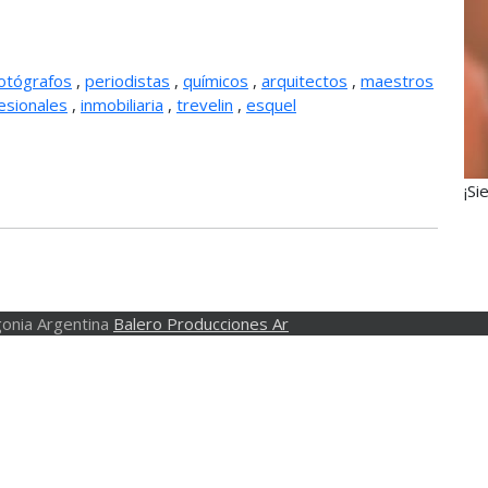
otógrafos
,
periodistas
,
químicos
,
arquitectos
,
maestros
esionales
,
inmobiliaria
,
trevelin
,
esquel
¡Si
onia Argentina
Balero Producciones Ar