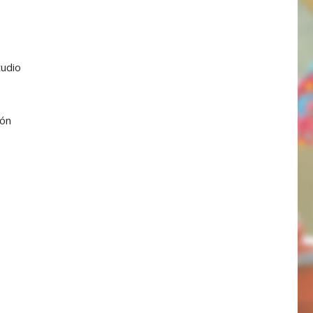
tudio
ión