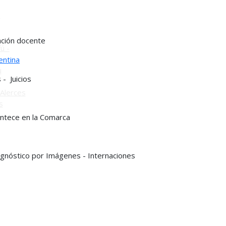
o
ación docente
ú -
entina
ú
- Juicios
Alerces
s
ontece en la Comarca
iágnóstico por Imágenes - Internaciones