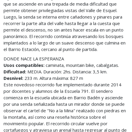
que se asciende en una trepada de media dificultad que
permite obtener privilegiadas vistas del Valle de Esquel.
Luego, la senda se interna entre cañadones y pinares para
recorrer la parte alta del valle hasta llegar a la cuesta que
permite el descenso, no sin antes hacer escala en un punto
panorámico. El recorrido continúa atravesando los bosques
implantados a lo largo de un suave descenso que culmina en
el Barrio Estación, cercano al punto de partida.
DONDE NACE LA ESPERANZA
Usos compatibles:
caminata, mountain bike, cabalgatas.
Dificultad:
MEDIA. Duración: 2hs. Distancia: 3,5 km.
Desnivel:
233 m. Altura máxima: 827 m
Este novedoso recorrido fue implementado durante 2014
por docentes y alumnos de la Escuela 791. El sendero
comienza en la escuela ubicada en Barrio Badén y asciende
por una senda señalizada hasta un mirador donde se puede
observar el cartel de "No a la Mina" realizado con piedras en
la montaña, así como una reseña histórica sobre el
movimiento popular. El recorrido circular vuelve por
cortafuegos y atraviesa un arenal hasta regresar al punto de