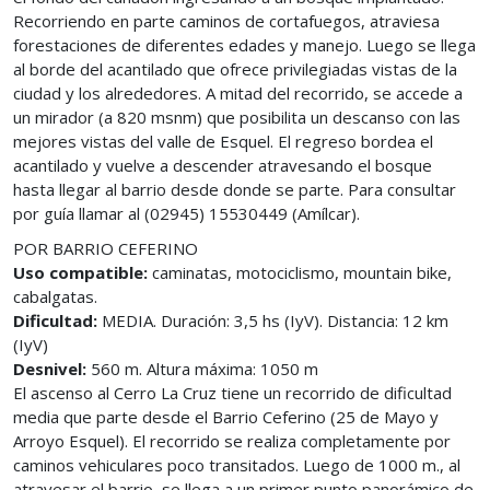
Recorriendo en parte caminos de cortafuegos, atraviesa
forestaciones de diferentes edades y manejo. Luego se llega
al borde del acantilado que ofrece privilegiadas vistas de la
ciudad y los alrededores. A mitad del recorrido, se accede a
un mirador (a 820 msnm) que posibilita un descanso con las
mejores vistas del valle de Esquel. El regreso bordea el
acantilado y vuelve a descender atravesando el bosque
hasta llegar al barrio desde donde se parte. Para consultar
por guía llamar al (02945) 15530449 (Amílcar).
POR BARRIO CEFERINO
Uso compatible:
caminatas, motociclismo, mountain bike,
cabalgatas.
Dificultad:
MEDIA. Duración: 3,5 hs (IyV). Distancia: 12 km
(IyV)
Desnivel:
560 m. Altura máxima: 1050 m
El ascenso al Cerro La Cruz tiene un recorrido de dificultad
media que parte desde el Barrio Ceferino (25 de Mayo y
Arroyo Esquel). El recorrido se realiza completamente por
caminos vehiculares poco transitados. Luego de 1000 m., al
atravesar el barrio, se llega a un primer punto panorámico de