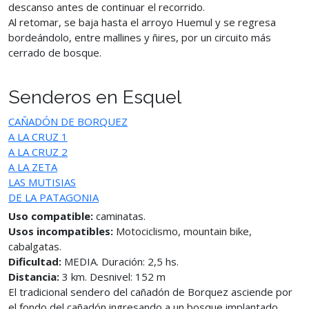
descanso antes de continuar el recorrido.
Al retomar, se baja hasta el arroyo Huemul y se regresa
bordeándolo, entre mallines y ñires, por un circuito más
cerrado de bosque.
Senderos en Esquel
CAÑADÓN DE BORQUEZ
A LA CRUZ 1
A LA CRUZ 2
A LA ZETA
LAS MUTISIAS
DE LA PATAGONIA
Uso compatible:
caminatas.
Usos incompatibles:
Motociclismo, mountain bike,
cabalgatas.
Dificultad:
MEDIA. Duración: 2,5 hs.
Distancia:
3 km. Desnivel: 152 m
El tradicional sendero del cañadón de Borquez asciende por
el fondo del cañadón ingresando a un bosque implantado.