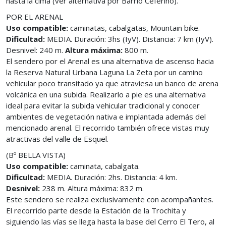
hasta la cima (ver alternativa por Barrio Ceferino).
POR EL ARENAL
Uso compatible:
caminatas, cabalgatas, Mountain bike.
Dificultad:
MEDIA. Duración: 3hs (IyV). Distancia: 7 km (IyV).
Desnivel: 240 m.
Altura máxima:
800 m.
El sendero por el Arenal es una alternativa de ascenso hacia
la Reserva Natural Urbana Laguna La Zeta por un camino
vehicular poco transitado ya que atraviesa un banco de arena
volcánica en una subida. Realizarlo a pie es una alternativa
ideal para evitar la subida vehicular tradicional y conocer
ambientes de vegetación nativa e implantada además del
mencionado arenal. El recorrido también ofrece vistas muy
atractivas del valle de Esquel.
(Bº BELLA VISTA)
Uso compatible:
caminata, cabalgata.
Dificultad:
MEDIA. Duración: 2hs. Distancia: 4 km.
Desnivel:
238 m. Altura máxima: 832 m.
Este sendero se realiza exclusivamente con acompañantes.
El recorrido parte desde la Estación de la Trochita y
siguiendo las vías se llega hasta la base del Cerro El Tero, al