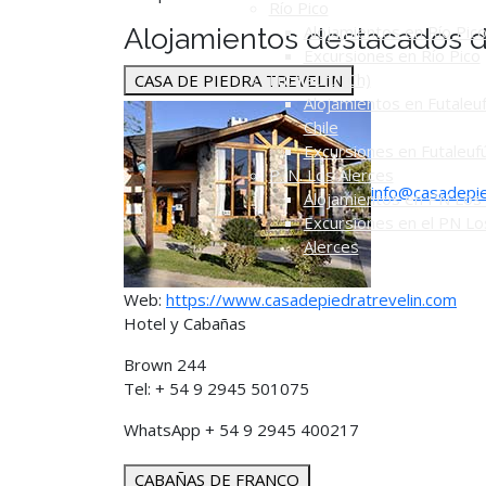
Río Pico
Alojamientos en Río Pic
Alojamientos destacados 
Excursiones en Río Pico
Futaleufú (Ch)
CASA DE PIEDRA TREVELIN
Alojamientos en Futaleuf
Chile
Excursiones en Futaleuf
P. N. Los Alerces
info@casadepie
Alojamientos en PN Los 
Excursiones en el PN Lo
Alerces
Web:
https://www.casadepiedratrevelin.com
Hotel y Cabañas
Brown 244
Tel: + 54 9 2945 501075
WhatsApp + 54 9 2945 400217
CABAÑAS DE FRANCO