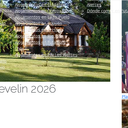
én
Alojamientos en El Maitén
Alerces
n
Alojamientos en Corcovado
Dónde comer en Futa
Alojamientos en Lago Puelo
ado
Alojamientos en Epuyén
do
Alojamientos en El Hoyo
Alojamientos en Río Pico
Alojamientos en Futaleufú -
Chile
Alojamientos en PN Los Alerces
uelo
elo
evelin 2026
Pla