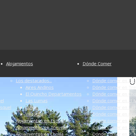
Alojamientos
Dónde Comer
Ú
Los destacados...
Dónde comer en Esq
Aires Andinos
Dónde comer en Tre
El Quincho Departamentos
Dónde comer en Chol
el
Las Lumas
Dónde comer en El M
Esquel
Lizkar
Dónde comer en Lag
Villa Azul
Dónde comer en Ep
Alojamientos en Esquel
Dónde comer en El 
Alojamientos en Trevelin
Dónde comer en Río 
Alojamientos en Cholila
Dónde comer en P. N