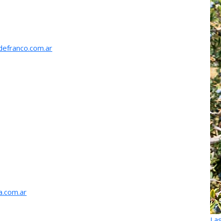
defranco.com.ar
a.com.ar
Las