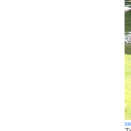
Vac
T