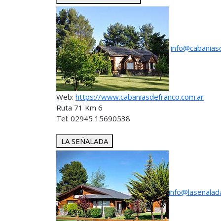
info@cabanias
Web:
https://www.cabaniasdefranco.com.ar
Ruta 71 Km 6
Tel: 02945 15690538
LA SEÑALADA
info@lasenalad