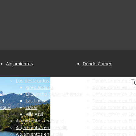
Alojamientos
Dónde Comer
T
Los destacados...
Dónde comer en Esq
Aires Andinos
Dónde comer en Tre
El Quincho Departamentos
Dónde comer en Chol
el
Las Lumas
Dónde comer en El M
Esquel
Lizkar
Dónde comer en Lag
Villa Azul
Dónde comer en Ep
Alojamientos en Esquel
Dónde comer en El 
Alojamientos en Trevelin
Dónde comer en Río 
Alojamientos en Cholila
Dónde comer en P. N