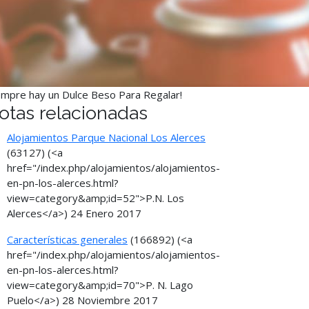
empre hay un Dulce Beso Para Regalar!
otas relacionadas
Alojamientos Parque Nacional Los Alerces
(63127)
(<a
href="/index.php/alojamientos/alojamientos-
en-pn-los-alerces.html?
view=category&amp;id=52">P.N. Los
Alerces</a>)
24 Enero 2017
Características generales
(166892)
(<a
href="/index.php/alojamientos/alojamientos-
en-pn-los-alerces.html?
view=category&amp;id=70">P. N. Lago
Puelo</a>)
28 Noviembre 2017