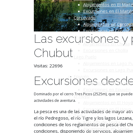
Alojamientos en El Mait
Excursiones en El Maité
Corcovado
Alojamientos en Corcov
Excursiones en Corcova
Las excursiones y 
Cholila
Alojamientos en Cholila
Chubut
Excursiones en Cholila
Lago Puelo
Alojamientos en Lago P
Visitas: 22696
Excursiones en Lago Pu
Epuyén
Excursiones desde
Alojamientos en Epuyén
Excursiones en Epuyén
Dominado por el cerro Tres Picos (2525m), que se puede ob
El Hoyo
actividades de aventura.
Alojamientos en El Hoyo
Excursiones en El Hoyo
La pesca es una de las actividades de mayor atrac
Tecka
el río Pedregoso, el río Tigre y los lagos Lezana,
Más info de Tecka
condiciones de los reglamentos de pesca del Chu
Alojamientos en Tecka
condiciones, disponiendo de servicios, alojamien