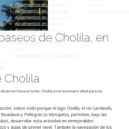
én
Alojamientos en El Maitén
Alerces
n
Alojamientos en Corcovado
Dónde comer en Futa
Alojamientos en Lago Puelo
ado
Alojamientos en Epuyén
do
Alojamientos en El Hoyo
paseos de Cholila, en
Alojamientos en Río Pico
Alojamientos en Futaleufú -
Chile
Alojamientos en PN Los Alerces
uelo
elo
 Cholila
servar hacia el norte, Cholila es el escenario ideal para las
ción, sobre todo porque el lago Cholila, el río Carrileufú,
 Rivadavia y Pellegrini (o Mosquito), permiten, bajo las
but, desarrollar esta actividad en inmejorables
tos y guías de primer nivel. También la navegación de los