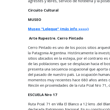
agrestes y libres, servicio de hotelería y la posi
Circuito Cultural
MUSEO
Museo "Leleque" (más info »»»»)
Arte Rupestre. Cerro Pintado
Cerro Pintado es uno de los pocos sitios arqueo
la Patagonia Argentina. Históricamente la invest
sitios ubicados en la estepa, por el contrario 
de las poblaciones que se desplazan hacia el bos
presenta una secuencia ocupacional que aporta 
del pasado de nuestro país. La ocupación humana 
momentos muy recientes hace 680 años antes del
Rincón en proximidades de la ruta Pcial Nro 71, c
ESCUELA Nro 17
Ruta Pcial. 71 en Villa El Blanco a 12 kms .del Blan
declarada Patrimonio Nacional. En su construcción 