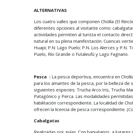
ALTERNATIVAS
Los cuatro valles que componen Cholila (El Rincón,
diferentes opciones al visitante como: cabalgata
actividades permiten al turista el contacto directo
natural en su plena manifestación. Cuencas verti
Huapi; P.N: Lago Puelo; P.N. Los Alerces y P.N. 
Puelo, Río Grande o Futaleufú y Lago Fagnano.
Pesca :
La pesca deportiva, encuentra en Cholila
para los amantes de la pesca, por la belleza de s
siguientes especies: Trucha Arco Iris, Trucha M
Patagónico y Perca. Las modalidades permitidas 
habilitación correspondiente. La localidad de Ch
ofrecen la licencia de pesca correspondiente. (Co
Cabalgatas
Realizadas por guías. Con baquéanos, a lugares 