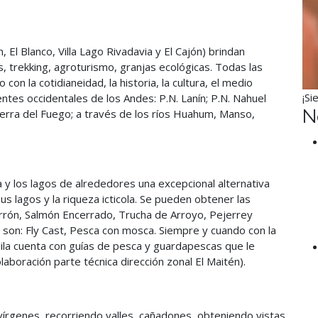
 El Blanco, Villa Lago Rivadavia y El Cajón) brindan
s, trekking, agroturismo, granjas ecológicas. Todas las
 con la cotidianeidad, la historia, la cultura, el medio
¡Si
entes occidentales de los Andes: P.N. Lanín; P.N. Nahuel
N
Tierra del Fuego; a través de los ríos Huahum, Manso,
 y los lagos de alrededores una excepcional alternativa
us lagos y la riqueza icticola. Se pueden obtener las
arrón, Salmón Encerrado, Trucha de Arroyo, Pejerrey
son: Fly Cast, Pesca con mosca. Siempre y cuando con la
olila cuenta con guías de pesca y guardapescas que le
laboración parte técnica dirección zonal El Maitén).
vírgenes, recorriendo valles, cañadones, obteniendo vistas