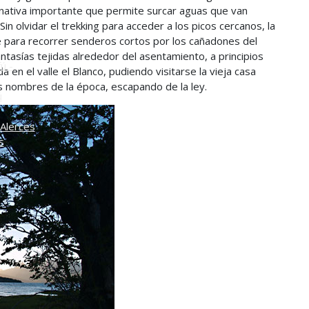
rnativa importante que permite surcar aguas que van
o
in olvidar el trekking para acceder a los picos cercanos, la
e para recorrer senderos cortos por los cañadones del
fantasías tejidas alrededor del asentamiento, a principios
ú -
 en el valle el Blanco, pudiendo visitarse la vieja casa
 nombres de la época, escapando de la ley.
ú
Alerces
s