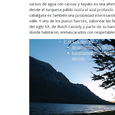
Río Pico
cursos de agua con canoas y kayaks es una alte
Alojamientos en Río Pic
desde el turquesa pálido hasta el azul profundo. S
Excursiones en Río Pico
cabalgata es también una posibilidad interesant
Futaleufú (Ch)
valle. Y uno de los platos fuertes, saborear las 
Alojamientos en Futaleuf
del siglo XX, de Butch Cassidy y parte de su banda
Chile
donde habitaron, enmascarados con respetables
Excursiones en Futaleuf
P. N. Los Alerces
Alojamientos en PN Los 
Excursiones en el PN Lo
Alerces