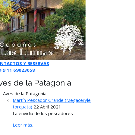
NTACTOS Y RESERVAS
4 9 11 69023058
ves de la Patagonia
Aves de la Patagonia
Martín Pescador Grande (Megaceryle
torquata)
22 Abril 2021
La envidia de los pescadores
Leer más…