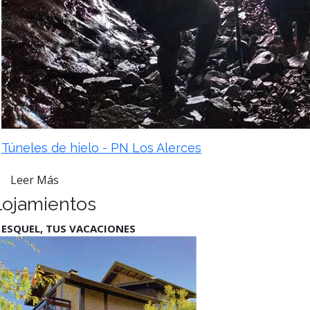
Túneles de hielo - PN Los Alerces
Leer Más
lojamientos
 ESQUEL, TUS VACACIONES