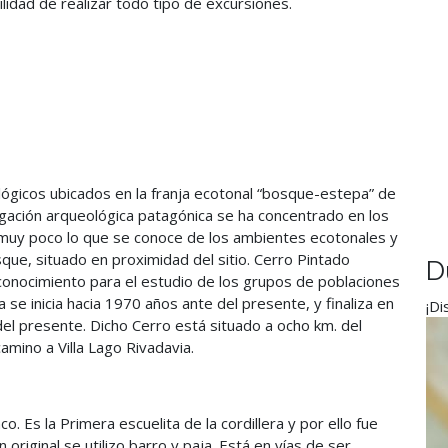
bilidad de realizar todo tipo de excursiones.
lógicos ubicados en la franja ecotonal “bosque-estepa” de
igación arqueológica patagónica se ha concentrado en los
es muy poco lo que se conoce de los ambientes ecotonales y
que, situado en proximidad del sitio. Cerro Pintado
D
conocimiento para el estudio de los grupos de poblaciones
se inicia hacia 1970 años ante del presente, y finaliza en
¡Di
 presente. Dicho Cerro está situado a ocho km. del
amino a Villa Lago Rivadavia.
co. Es la Primera escuelita de la cordillera y por ello fue
original se utilizo barro y paja. Está en vías de ser