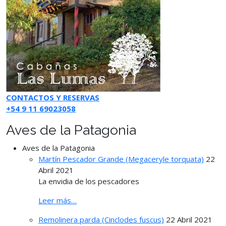
CONTACTOS Y RESERVAS
+54 9 11 69023058
Aves de la Patagonia
Aves de la Patagonia
Martín Pescador Grande (Megaceryle torquata)
22
Abril 2021
La envidia de los pescadores
Leer más…
Remolinera parda (Cinclodes fuscus)
22 Abril 2021