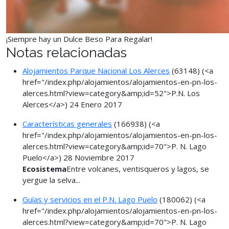
¡Siempre hay un Dulce Beso Para Regalar!
Notas relacionadas
Alojamientos Parque Nacional Los Alerces
(63148)
(<a
href="/index.php/alojamientos/alojamientos-en-pn-los-
alerces.html?view=category&amp;id=52">P.N. Los
Alerces</a>)
24 Enero 2017
Características generales
(166938)
(<a
href="/index.php/alojamientos/alojamientos-en-pn-los-
alerces.html?view=category&amp;id=70">P. N. Lago
Puelo</a>)
28 Noviembre 2017
Ecosistema
Entre volcanes, ventisqueros y lagos, se
yergue la selva...
Guías y servicios en el P.N. Lago Puelo
(180062)
(<a
href="/index.php/alojamientos/alojamientos-en-pn-los-
alerces.html?view=category&amp;id=70">P. N. Lago