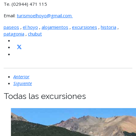
Te. (02944) 471 115
Email:
turismoelhoyo@gmail.com
paseos
,
el hoyo
,
alojamientos
,
excursiones
,
historia
,
patagonia
,
chubut
Anterior
Siguiente
Todas las excursiones