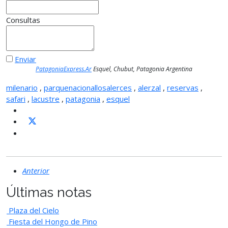
Consultas
Enviar
PatagoniaExpress.Ar
Esquel, Chubut, Patagonia Argentina
milenario
,
parquenacionallosalerces
,
alerzal
,
reservas
,
safari
,
lacustre
,
patagonia
,
esquel
Anterior
Últimas notas
Plaza del Cielo
Fiesta del Hongo de Pino