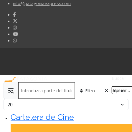
info@patagoniaexpress.com
Buscar
Introduzca parte del título
Filtro
Limpiar
Cantidad
Cartelera de Cine