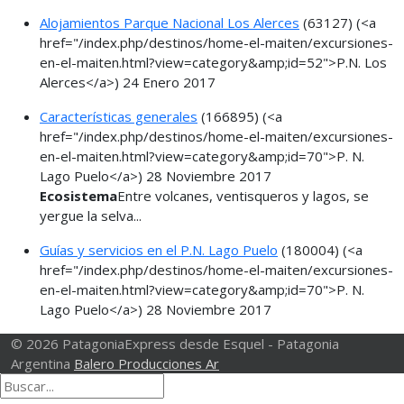
Alojamientos Parque Nacional Los Alerces
(63127)
(<a
href="/index.php/destinos/home-el-maiten/excursiones-
en-el-maiten.html?view=category&amp;id=52">P.N. Los
Alerces</a>)
24 Enero 2017
Características generales
(166895)
(<a
href="/index.php/destinos/home-el-maiten/excursiones-
en-el-maiten.html?view=category&amp;id=70">P. N.
Lago Puelo</a>)
28 Noviembre 2017
Ecosistema
Entre volcanes, ventisqueros y lagos, se
yergue la selva...
Guías y servicios en el P.N. Lago Puelo
(180004)
(<a
href="/index.php/destinos/home-el-maiten/excursiones-
en-el-maiten.html?view=category&amp;id=70">P. N.
Lago Puelo</a>)
28 Noviembre 2017
© 2026 PatagoniaExpress desde Esquel - Patagonia
Argentina
Balero Producciones Ar