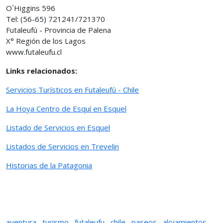
O´Higgins 596
Tel: (56-65) 721241/721370
Futaleufú - Provincia de Palena
X° Región de los Lagos
www.futaleufu.cl
Links relacionados:
Servicios Turísticos en Futaleufú - Chile
La Hoya Centro de Esquí en Esquel
Listado de Servicios en Esquel
Listados de Servicios en Trevelin
Historias de la Patagonia
aventura
,
turismo
,
futaleufu
,
chile
,
paseos
,
alojamientos
,