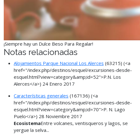
¡Siempre hay un Dulce Beso Para Regalar!
Notas relacionadas
Alojamientos Parque Nacional Los Alerces
(63215)
(<a
href="/index.php/destinos/esquel/excursiones-desde-
esquel.html?view=category&amp;id=52">P.N. Los
Alerces</a>)
24 Enero 2017
Características generales
(167136)
(<a
href="/index.php/destinos/esquel/excursiones-desde-
esquel.html?view=category&amp;id=70">P. N. Lago
Puelo</a>)
28 Noviembre 2017
Ecosistema
Entre volcanes, ventisqueros y lagos, se
yergue la selva...