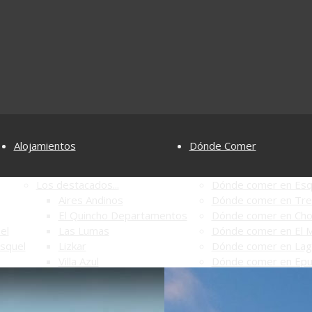
Alojamientos
Dónde Comer
Los destacados...
Dónde comer en Esq
Aires Andinos
Dónde comer en Tre
El Quincho Departamentos
Dónde comer en Chol
el
Las Lumas
Dónde comer en El M
Esquel
Lizkar
Dónde comer en Lag
Villa Azul
Dónde comer en Ep
Alojamientos en Esquel
Dónde comer en El 
Alojamientos en Trevelin
Dónde comer en Río 
Alojamientos en Cholila
Dónde comer en P. N