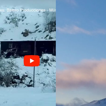
én
Alojamientos en El Maitén
Alerces
n
Alojamientos en Corcovado
Dónde comer en Futa
Alojamientos en Lago Puelo
ado
Alojamientos en Epuyén
do
Alojamientos en El Hoyo
Alojamientos en Río Pico
Alojamientos en Futaleufú -
Chile
Alojamientos en PN Los Alerces
uelo
elo