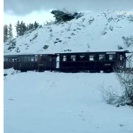
Alojamientos en El Mait
Excursiones en El Maité
Corcovado
Alojamientos en Corcov
Excursiones en Corcova
Cholila
Alojamientos en Cholila
Excursiones en Cholila
Lago Puelo
Alojamientos en Lago P
Excursiones en Lago Pu
Epuyén
Alojamientos en Epuyén
Excursiones en Epuyén
El Hoyo
Alojamientos en El Hoyo
Excursiones en El Hoyo
Tecka
Más info de Tecka
Alojamientos en Tecka