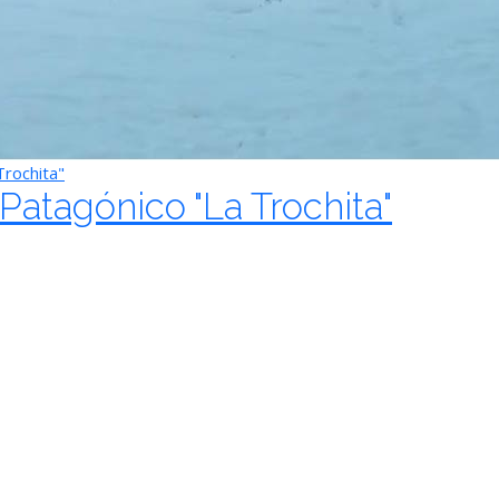
Trochita"
Patagónico "La Trochita"