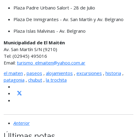
Plaza Padre Urbano Salort - 28 de Julio
Plaza De Inmigrantes - Av. San Martín y Av. Belgrano
Plaza Islas Malvinas - Av. Belgrano
Municipalidad de El Maitén
Av. San Martín S/N (9210)
Tel: (02945) 495016
Email:
turismo_elmaiten@yahoo.com.ar
el maiten
,
paseos
,
alojamientos
,
excursiones
,
historia
,
patagonia
,
chubut
,
la trochita
Anterior
Últimas notas