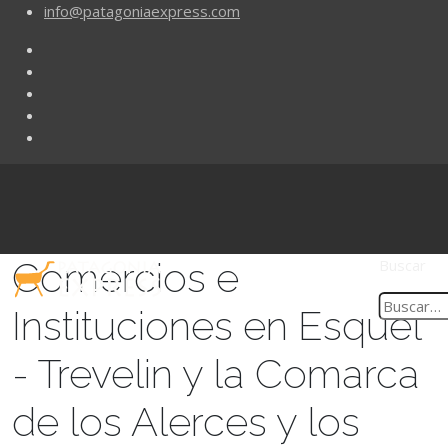
info@patagoniaexpress.com
Comercios e
Buscar
Instituciones en Esquel
- Trevelin y la Comarca
de los Alerces y los