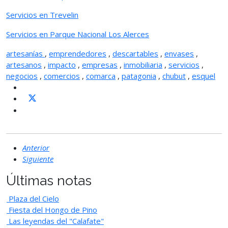
Servicios en Trevelin
Servicios en Parque Nacional Los Alerces
artesanías
,
emprendedores
,
descartables
,
envases
,
artesanos
,
impacto
,
empresas
,
inmobiliaria
,
servicios
,
negocios
,
comercios
,
comarca
,
patagonia
,
chubut
,
esquel
Anterior
Siguiente
Últimas notas
Plaza del Cielo
Fiesta del Hongo de Pino
Las leyendas del "Calafate"