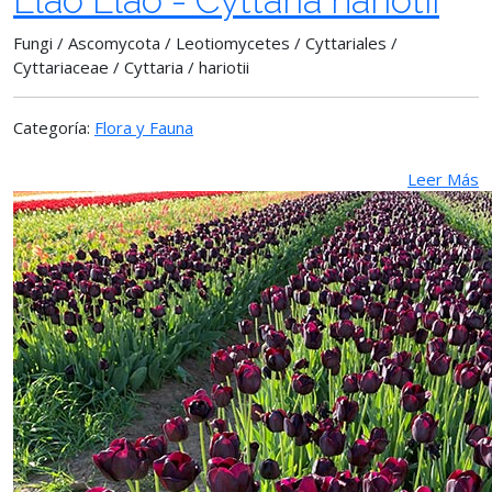
Llao Llao - Cyttaria hariotii
Fungi / Ascomycota / Leotiomycetes / Cyttariales /
Cyttariaceae / Cyttaria / hariotii
Categoría:
Flora y Fauna
Leer Más