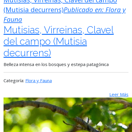
(Mutisia decurrens)
Publicado en:
Flora y
Fauna
Mutisias, Virreinas, Clavel
del campo (Mutisia
decurrens)
Belleza intensa en los bosques y estepa patagónica
Categoría:
Flora y Fauna
Leer Más