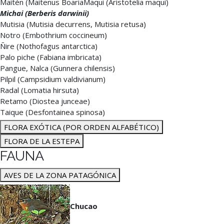
Maitén (Maitenus BoariaMaqui (Aristotelia maqui)
Michai (Berberis darwinii)
Mutisia (Mutisia decurrens, Mutisia retusa)
Notro (Embothrium coccineum)
Ñire (Nothofagus antarctica)
Palo piche (Fabiana imbricata)
Pangue, Nalca (Gunnera chilensis)
Pilpil (Campsidium valdivianum)
Radal (Lomatia hirsuta)
Retamo (Diostea junceae)
Taique (Desfontainea spinosa)
FLORA EXÓTICA (POR ORDEN ALFABÉTICO)
FLORA DE LA ESTEPA
FAUNA
AVES DE LA ZONA PATAGÓNICA
Chucao