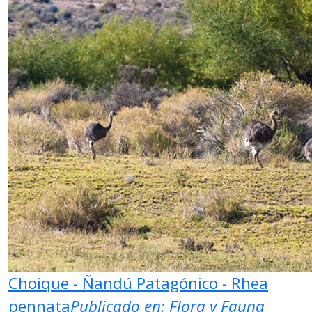
Choique - Ñandú Patagónico - Rhea
pennata
Publicado en:
Flora y Fauna