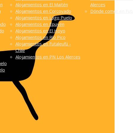
én
Alojamientos en El Maitén
Alerces
n
Alojamientos en Corcovado
Dónde comer en Futa
Alojamientos en Lago Puelo
ado
Alojamientos en Epuyén
do
Alojamientos en El Hoyo
Alojamientos en Río Pico
Alojamientos en Futaleufú -
Chile
Alojamientos en PN Los Alerces
uelo
elo