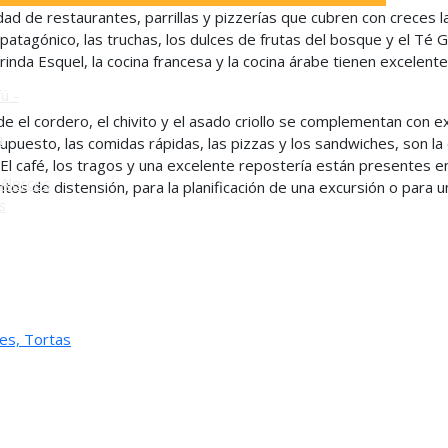
ad de restaurantes, parrillas y pizzerías que cubren con creces l
o
atagónico, las truchas, los dulces de frutas del bosque y el Té Ga
rinda Esquel, la cocina francesa y la cocina árabe tienen excelen
ú -
de el cordero, el chivito y el asado criollo se complementan con
ú
upuesto, las comidas rápidas, las pizzas y los sandwiches, son la 
 El café, los tragos y una excelente repostería están presentes en
Alerces
os de distensión, para la planificación de una excursión o para u
s
es, Tortas