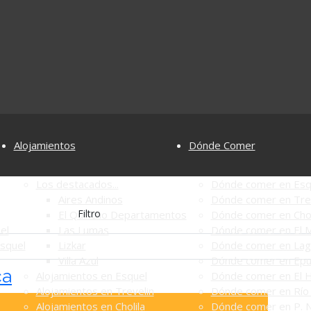
Alojamientos
Dónde Comer
Los destacados...
Dónde comer en Esq
Aires Andinos
Dónde comer en Tre
Filtro
El Quincho Departamentos
Dónde comer en Chol
el
Las Lumas
Dónde comer en El M
Esquel
Lizkar
Dónde comer en Lag
Villa Azul
Dónde comer en Ep
ca
Alojamientos en Esquel
Dónde comer en El 
Alojamientos en Trevelin
Dónde comer en Río 
Alojamientos en Cholila
Dónde comer en P. N