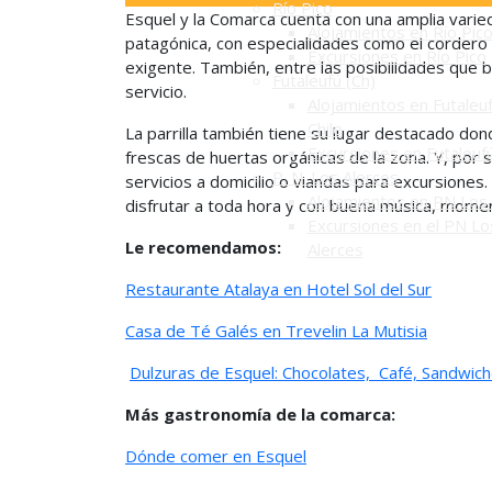
Río Pico
Esquel y la Comarca cuenta con una amplia varied
Alojamientos en Río Pic
patagónica, con especialidades como el cordero p
Excursiones en Río Pico
exigente. También, entre las posibilidades que b
Futaleufú (Ch)
servicio.
Alojamientos en Futaleuf
Chile
La parrilla también tiene su lugar destacado don
Excursiones en Futaleuf
frescas de huertas orgánicas de la zona. Y, por s
P. N. Los Alerces
servicios a domicilio o viandas para excursiones.
Alojamientos en PN Los 
disfrutar a toda hora y con buena música, moment
Excursiones en el PN Lo
Le recomendamos:
Alerces
Restaurante Atalaya en Hotel Sol del Sur
Casa de Té Galés en Trevelin
La Mutisia
Dulzuras de Esquel: Chocolates, Café, Sandwich
Más gastronomía de la comarca:
Dónde comer en Esquel