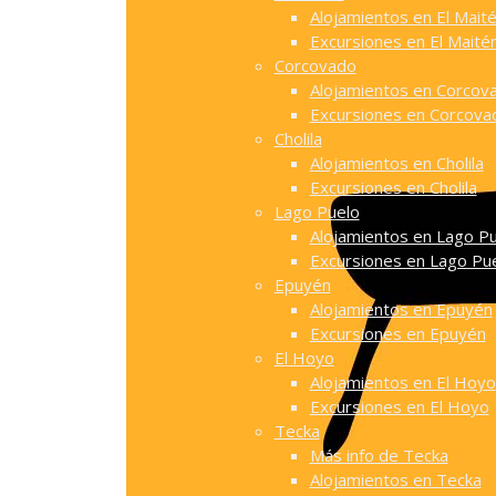
Alojamientos en El Mait
Excursiones en El Maité
Corcovado
Alojamientos en Corcov
Excursiones en Corcova
Cholila
Alojamientos en Cholila
Excursiones en Cholila
Lago Puelo
Alojamientos en Lago P
Excursiones en Lago Pu
Epuyén
Alojamientos en Epuyén
Excursiones en Epuyén
El Hoyo
Alojamientos en El Hoyo
Excursiones en El Hoyo
Tecka
Más info de Tecka
Alojamientos en Tecka