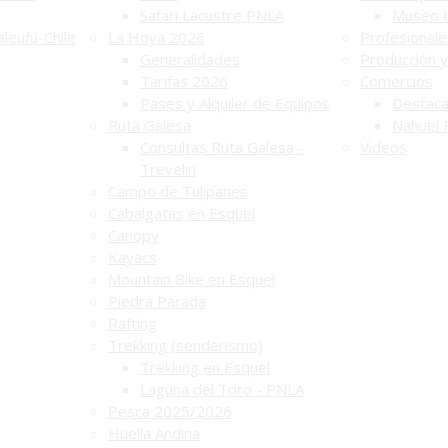
Safari Lacustre PNLA
Museo 
leufú-Chile
La Hoya 2026
Profesionale
Generalidades
Producción y
Tarifas 2026
Comercios
Pases y Alquiler de Equipos
Destac
Ruta Galesa
Nahuel 
Consultas Ruta Galesa -
Videos
Trevelin
Campo de Tulipanes
Cabalgatas en Esquel
Canopy
Kayacs
Mountain Bike en Esquel
Piedra Parada
Rafting
Trekking (senderismo)
Trekking en Esquel
Laguna del Toro - PNLA
Pesca 2025/2026
Huella Andina