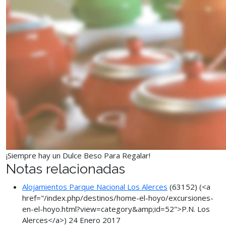
¡Siempre hay un Dulce Beso Para Regalar!
Notas relacionadas
Alojamientos Parque Nacional Los Alerces
(63152)
(<a
href="/index.php/destinos/home-el-hoyo/excursiones-
en-el-hoyo.html?view=category&amp;id=52">P.N. Los
Alerces</a>)
24 Enero 2017