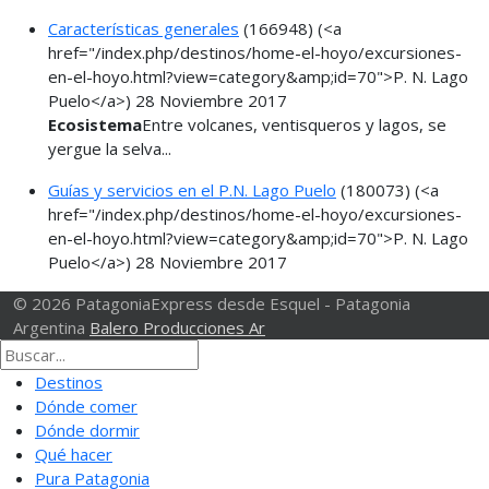
Características generales
(166948)
(<a
href="/index.php/destinos/home-el-hoyo/excursiones-
en-el-hoyo.html?view=category&amp;id=70">P. N. Lago
Puelo</a>)
28 Noviembre 2017
Ecosistema
Entre volcanes, ventisqueros y lagos, se
yergue la selva...
Guías y servicios en el P.N. Lago Puelo
(180073)
(<a
href="/index.php/destinos/home-el-hoyo/excursiones-
en-el-hoyo.html?view=category&amp;id=70">P. N. Lago
Puelo</a>)
28 Noviembre 2017
© 2026 PatagoniaExpress desde Esquel - Patagonia
Argentina
Balero Producciones Ar
Destinos
Dónde comer
Dónde dormir
Qué hacer
Pura Patagonia