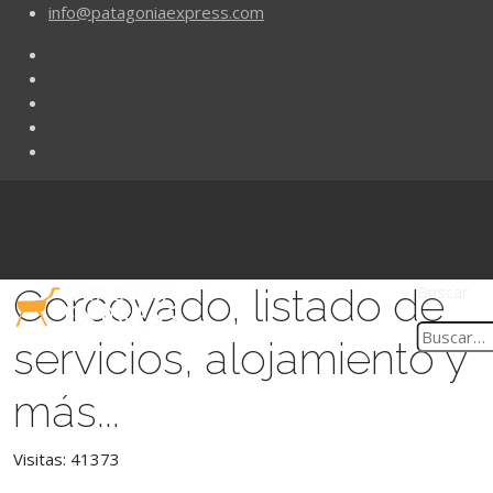
info@patagoniaexpress.com
Corcovado, listado de
Buscar
servicios, alojamiento y
más...
Visitas: 41373