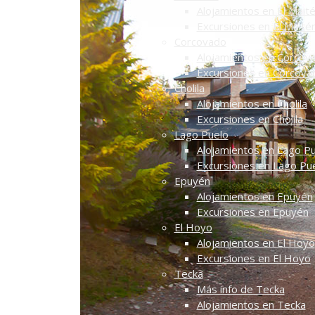
Alojamientos en El Mait
Excursiones en El Maité
Corcovado
Alojamientos en Corcov
Excursiones en Corcova
Cholila
Alojamientos en Cholila
Excursiones en Cholila
Lago Puelo
Alojamientos en Lago P
Excursiones en Lago Pu
Epuyén
Alojamientos en Epuyén
Excursiones en Epuyén
El Hoyo
Alojamientos en El Hoyo
Excursiones en El Hoyo
Tecka
Más info de Tecka
Alojamientos en Tecka