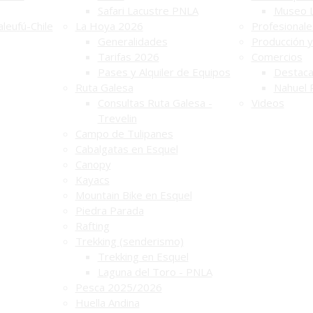
Safari Lacustre PNLA
Museo 
leufú-Chile
La Hoya 2026
Profesionale
Generalidades
Producción y
Tarifas 2026
Comercios
Pases y Alquiler de Equipos
Destac
Ruta Galesa
Nahuel 
Consultas Ruta Galesa -
Videos
Trevelin
Campo de Tulipanes
Cabalgatas en Esquel
Canopy
Kayacs
Mountain Bike en Esquel
Piedra Parada
Rafting
Trekking (senderismo)
Trekking en Esquel
Laguna del Toro - PNLA
Pesca 2025/2026
Huella Andina