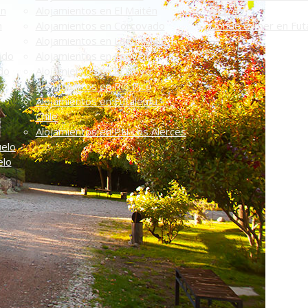
én
Alojamientos en El Maitén
Alerces
n
Alojamientos en Corcovado
Dónde comer en Futa
Alojamientos en Lago Puelo
ado
Alojamientos en Epuyén
do
Alojamientos en El Hoyo
Alojamientos en Río Pico
Alojamientos en Futaleufú -
Chile
Alojamientos en PN Los Alerces
uelo
elo