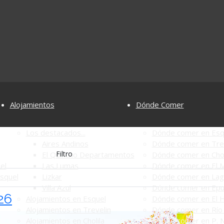
Alojamientos
Dónde Comer
Los destacados...
Dónde comer en Esq
Aires Andinos
Dónde comer en Tre
Filtro
El Quincho Departamentos
Dónde comer en Chol
el
Las Lumas
Dónde comer en El M
Esquel
Lizkar
Dónde comer en Lag
Villa Azul
Dónde comer en Ep
26
Alojamientos en Esquel
Dónde comer en El 
Alojamientos en Trevelin
Dónde comer en Río 
Alojamientos en Cholila
Dónde comer en P. N