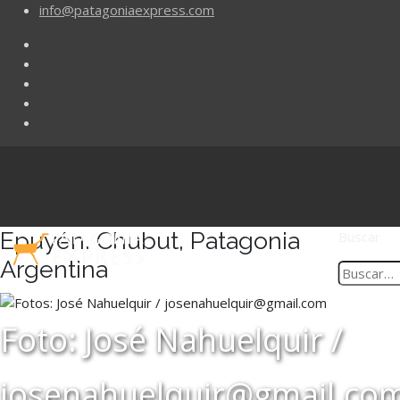
info@patagoniaexpress.com
Epuyén, Chubut, Patagonia
Buscar
Argentina
Foto: José Nahuelquir /
josenahuelquir@gmail.co