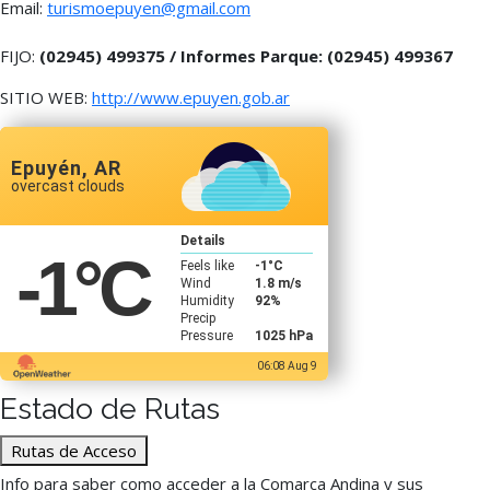
Email:
turismoepuyen@gmail.com
FIJO:
(02945) 499375 / Informes Parque: (02945) 499367
SITIO WEB:
http://www.epuyen.gob.ar
Epuyén, AR
overcast clouds
Details
-1
°C
Feels like
-1
°C
Wind
1.8 m/s
Humidity
92%
Precip
Pressure
1025 hPa
06:08 Aug 9
Estado de Rutas
Rutas de Acceso
Info para saber como acceder a la Comarca Andina y sus