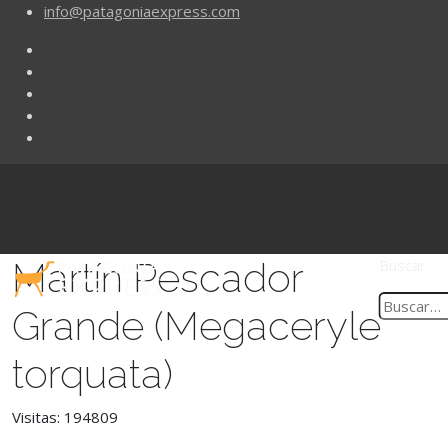
info@patagoniaexpress.com
Martín Pescador
Buscar
Grande (Megaceryle
torquata)
Visitas: 194809