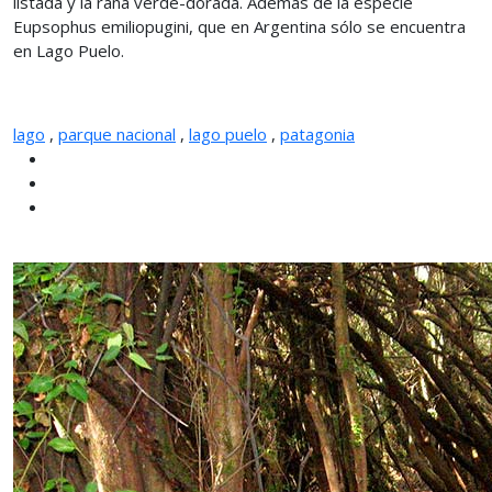
listada y la rana verde-dorada. Además de la especie
Eupsophus emiliopugini, que en Argentina sólo se encuentra
en Lago Puelo.
lago
,
parque nacional
,
lago puelo
,
patagonia