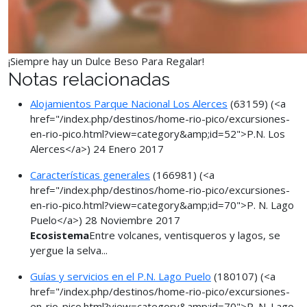
¡Siempre hay un Dulce Beso Para Regalar!
Notas relacionadas
Alojamientos Parque Nacional Los Alerces
(63159)
(<a
href="/index.php/destinos/home-rio-pico/excursiones-
en-rio-pico.html?view=category&amp;id=52">P.N. Los
Alerces</a>)
24 Enero 2017
Características generales
(166981)
(<a
href="/index.php/destinos/home-rio-pico/excursiones-
en-rio-pico.html?view=category&amp;id=70">P. N. Lago
Puelo</a>)
28 Noviembre 2017
Ecosistema
Entre volcanes, ventisqueros y lagos, se
yergue la selva...
Guías y servicios en el P.N. Lago Puelo
(180107)
(<a
href="/index.php/destinos/home-rio-pico/excursiones-
en-rio-pico.html?view=category&amp;id=70">P. N. Lago