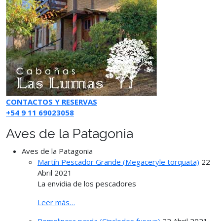
CONTACTOS Y RESERVAS
+54 9 11 69023058
Aves de la Patagonia
Aves de la Patagonia
Martín Pescador Grande (Megaceryle torquata)
22
Abril 2021
La envidia de los pescadores
Leer más…