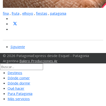
fina
,
fruta
,
elhoyo
,
fiestas
,
patagonia
Siguiente
© 2026 PatagoniaExpress desde Esquel - Patagonia
Argentina
Balero Producciones Ar
Destinos
Dónde comer
Dónde dormir
Qué hacer
Pura Patagonia
Más servicios