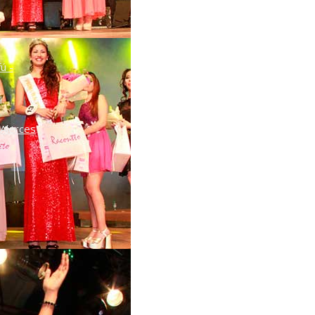
o
ú -
ú
Alerces
s