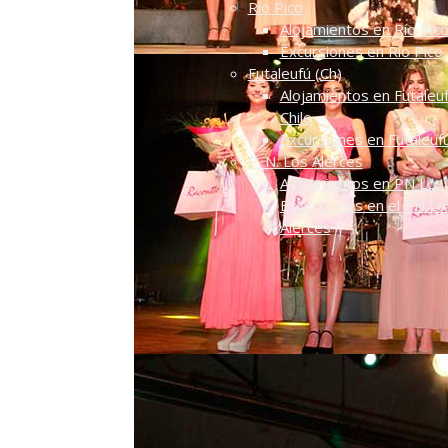
Río Pico
Alojamientos en Río Pic
Excursiones en Río Pico
Futaleufú (Ch)
Alojamientos en Futaleuf
Chile
Excursiones en Futaleuf
P. N. Los Alerces
Alojamientos en PN Los 
Excursiones en el PN Lo
Alerces