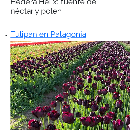
Hedera Helix: fuente de
néctar y polen
Tulipán en Patagonia