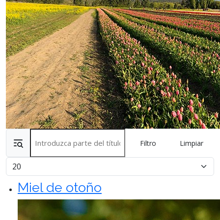
Introduzca parte del título
Filtro
Limpiar
Cantidad
Miel de otoño