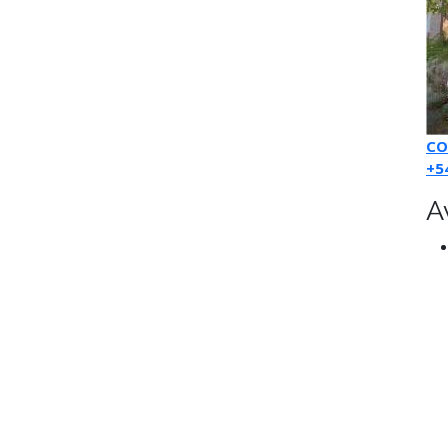
CO
+5
A