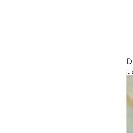
D
¡Di