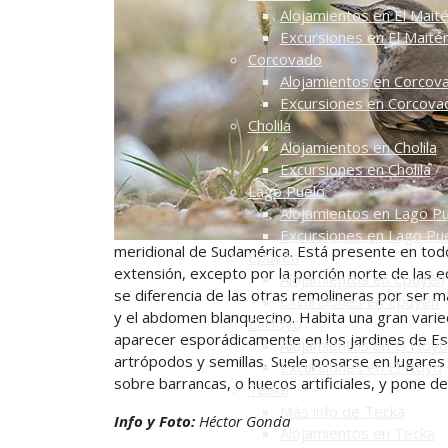
Alojamientos en El Mait
Excursiones en El Maité
Corcovado
Alojamientos en Corcov
Excursiones en Corcova
Cholila
Alojamientos en Cholila
Excursiones en Cholila
Lago Puelo
Alojamientos en Lago P
Excursiones en Lago Pu
meridional de Sudamérica. Está presente en todo 
Epuyén
extensión, excepto por la porción norte de las
Alojamientos en Epuyén
se diferencia de las otras remolineras por ser m
Excursiones en Epuyén
y el abdomen blanquecino. Habita una gran vari
El Hoyo
aparecer esporádicamente en los jardines de Es
Alojamientos en El Hoyo
artrópodos y semillas. Suele posarse en lugares
Excursiones en El Hoyo
sobre barrancas, o huecos artificiales, y pone d
Tecka
Más info de Tecka
Info y Foto:
Héctor Gonda
Alojamientos en Tecka