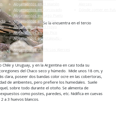
én
Alojamientos en El Maitén
Alerces
n
Alojamientos en Corcovado
Dónde comer en Futa
Alojamientos en Lago Puelo
ado
Alojamientos en Epuyén
Se la encuentra en el tercio
do
Alojamientos en El Hoyo
Alojamientos en Río Pico
Alojamientos en Futaleufú -
Chile
Alojamientos en PN Los Alerces
uelo
elo
Chile y Uruguay, y en la Argentina en casi toda su
 ecoregiones del Chaco seco y húmedo. Mide unos 18 cm, y
ás clara, poseer dos bandas color ocre en las cobertoras,
edad de ambientes, pero prefiere los humedales. Suele
quel, sobre todo durante el otoño. Se alimenta de
 expuestos como postes, paredes, etc. Nidifica en cuevas
e 2 a 3 huevos blancos.